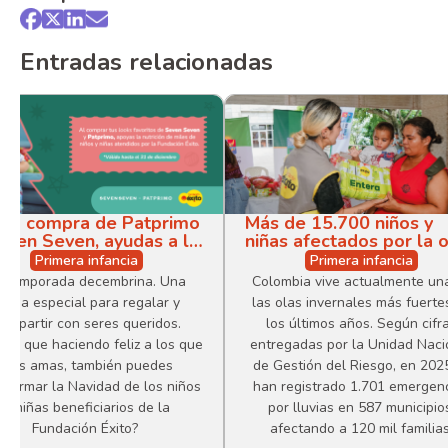
Entradas relacionadas
 la compra de Patprimo
Más de 15.700 niños y
even Seven, ayudas a la
niñas afectados por la 
ición infantil
invernal en Colombia
Primera infancia
Primera infancia
recibieron ayudas
s temporada decembrina. Una
Colombia vive actualmente un
alimentarias de la
echa especial para regalar y
las olas invernales más fuerte
Fundación Éxito
ompartir con seres queridos.
los últimos años. Según cifr
ías que haciendo feliz a los que
entregadas por la Unidad Naci
más amas, también puedes
de Gestión del Riesgo, en 202
sformar la Navidad de los niños
han registrado 1.701 emergen
y niñas beneficiarios de la
por lluvias en 587 municipio
Fundación Éxito?
afectando a 120 mil familias