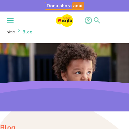
Dona ahora
aquí
Inicio
Blog
Atendemos a madres gestantes, lac
2 años. En este periodo de tiempo
crianza amorosa, les brinda un fut
Blog